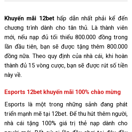
Khuyến mãi 12bet
hấp dẫn nhất phải kể đến
chương trình dành cho tân thủ. Là thành viên
mới, nếu nạp đủ tối thiểu 800.000 đồng trong
lần đầu tiên, bạn sẽ được tặng thêm 800.000
đồng nữa. Theo quy định của nhà cái, khi hoàn
thành đủ 15 vòng cược, bạn sẽ được rút số tiền
này về.
Esports 12bet khuyến mãi 100% chào mừng
Esports là một trong những sảnh đang phát
triển mạnh mẽ tại 12bet. Để thu hút thêm người,
nhà cái tặng 100% giá trị thẻ nạp dành cho