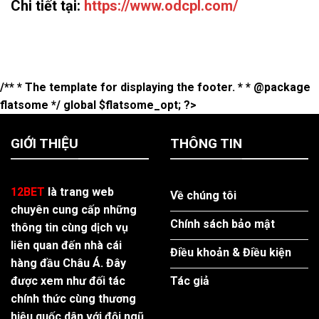
Chi tiết tại:
https://www.odcpl.com/
/** * The template for displaying the footer. * * @package
flatsome */ global $flatsome_opt; ?>
GIỚI THIỆU
THÔNG TIN
12BET
là trang web
Về chúng tôi
chuyên cung cấp những
Chính sách bảo mật
thông tin cùng dịch vụ
liên quan đến nhà cái
Điều khoản & Điều kiện
hàng đầu Châu Á. Đây
Tác giả
được xem như đối tác
chính thức cùng thương
hiệu quốc dân với đội ngũ