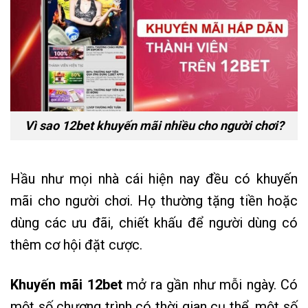
Vì sao 12bet khuyến mãi nhiều cho người chơi?
Hầu như mọi nhà cái hiện nay đều có khuyến
mãi cho người chơi. Họ thường tặng tiền hoặc
dùng các ưu đãi, chiết khấu để người dùng có
thêm cơ hội đặt cược.
Khuyến mãi 12bet
mở ra gần như mỗi ngày. Có
một số chương trình có thời gian cụ thể, một số