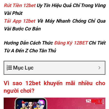
Rút Tiền 12bet
Uy Tín Hiệu Quả Chỉ Trong Vòng
Vài Phút
Tải App 12bet
Về Máy Nhanh Chóng Chỉ Qua
Vài Bước Cơ Bản
Hướng Dẫn Cách Thức
Đăng Ký 12BET
Chi Tiết
Từ A Đến Z Cho Tân Thủ
Mục Lục
Vì sao 12bet khuyến mãi nhiều cho
người chơi?