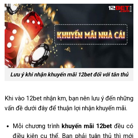
Lưu ý khi nhận khuyến mãi 12bet đối với tân thủ
Khi vào 12bet nhận km, bạn nên lưu ý đến những
vấn đề dưới đây để thuận lợi nhận khuyến mãi.
Mỗi chương trình
khuyến mãi 12bet
đều có
điều kiện cụ thể. Bạn phải tuân thủ thì mới