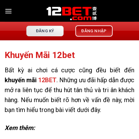
Skip
to
content
ĐĂNG KÝ
ĐĂNG NHẬP
Khuyến Mãi 12bet
Bất kỳ ai chơi cá cược cũng đều biết đến
khuyến mãi
12BET
. Những ưu đãi hấp dẫn được
mở ra liên tục để thu hút tân thủ và tri ân khách
hàng. Nếu muốn biết rõ hơn về vấn đề này, mời
bạn tìm hiểu trong bài viết dưới đây.
Xem thêm: