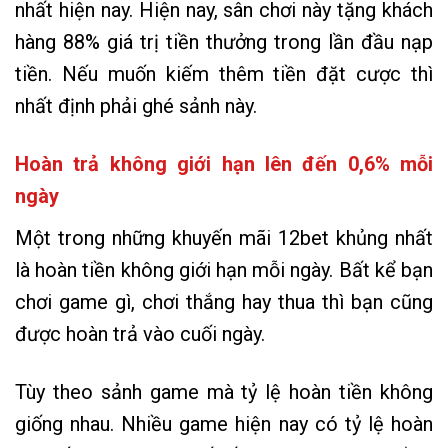
nhất hiện nay. Hiện nay, sân chơi này tặng khách
hàng 88% giá trị tiền thưởng trong lần đầu nạp
tiền. Nếu muốn kiếm thêm tiền đặt cược thì
nhất định phải ghé sảnh này.
Hoàn trả không giới hạn lên đến 0,6% mỗi
ngày
Một trong những khuyến mãi 12bet khủng nhất
là hoàn tiền không giới hạn mỗi ngày. Bất kể bạn
chơi game gì, chơi thắng hay thua thì bạn cũng
được hoàn trả vào cuối ngày.
Tùy theo sảnh game mà tỷ lệ hoàn tiền không
giống nhau. Nhiều game hiện nay có tỷ lệ hoàn