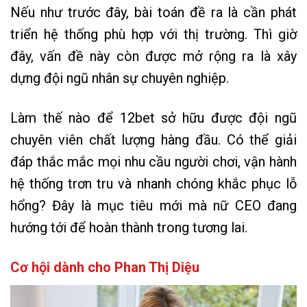
Nếu như trước đây, bài toán đề ra là cần phát
triển hệ thống phù hợp với thị trường. Thì giờ
đây, vấn đề này còn được mở rộng ra là xây
dựng đội ngũ nhân sự chuyên nghiệp.
Làm thế nào để 12bet sở hữu được đội ngũ
chuyên viên chất lượng hàng đầu. Có thể giải
đáp thắc mắc mọi nhu cầu người chơi, vận hành
hệ thống trơn tru và nhanh chóng khắc phục lỗ
hổng? Đây là mục tiêu mới mà nữ CEO đang
hướng tới để hoàn thành trong tương lai.
Cơ hội dành cho Phan Thị Diệu