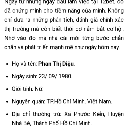
Ngay từ những ngày đầu làm việc tại 12bet, cô
đã chứng minh cho tiềm năng của mình. Không
chỉ đưa ra những phân tích, đánh giá chính xác
thị trường mà còn biết thời cơ nắm bắt cơ hội.
Nhờ vào đó mà nhà cái mới từng bước chắn
chắn và phát triển mạnh mẽ như ngày hôm nay.
Họ và tên:
Phan Thị Diệu
.
Ngày sinh: 23/ 09/ 1980.
Giới tính: Nữ.
Nguyên quán: TP.Hồ Chí Minh, Việt Nam.
Địa chỉ thường trú: Xã Phước Kiển, Huyện
Nhà Bè, Thành Phố Hồ Chí Minh.