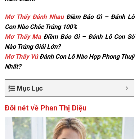
Mơ Thấy Đánh Nhau
Điềm Báo Gì – Đánh Lô
Con Nào Chắc Trúng 100%
Mơ Thấy Ma
Điềm Báo Gì – Đánh Lô Con Số
Nào Trúng Giải Lớn?
Mơ Thấy Vú
Đánh Con Lô Nào Hợp Phong Thuỷ
Nhất?
Mục Lục
Đôi nét về Phan Thị Diệu