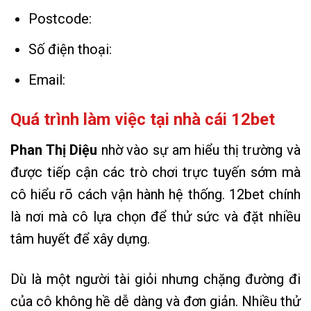
Postcode:
Số điện thoại:
Email:
Quá trình làm việc tại nhà cái 12bet
Phan Thị Diệu
nhờ vào sự am hiểu thị trường và
được tiếp cận các trò chơi trực tuyến sớm mà
cô hiểu rõ cách vận hành hệ thống. 12bet chính
là nơi mà cô lựa chọn để thử sức và đặt nhiều
tâm huyết để xây dựng.
Dù là một người tài giỏi nhưng chặng đường đi
của cô không hề dễ dàng và đơn giản. Nhiều thử