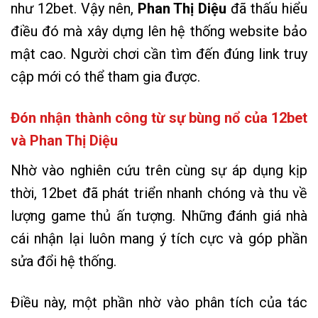
như 12bet. Vậy nên,
Phan Thị Diệu
đã thấu hiểu
điều đó mà xây dựng lên hệ thống website bảo
mật cao. Người chơi cần tìm đến đúng link truy
cập mới có thể tham gia được.
Đón nhận thành công từ sự bùng nổ của 12bet
và Phan Thị Diệu
Nhờ vào nghiên cứu trên cùng sự áp dụng kịp
thời, 12bet đã phát triển nhanh chóng và thu về
lượng game thủ ấn tượng. Những đánh giá nhà
cái nhận lại luôn mang ý tích cực và góp phần
sửa đổi hệ thống.
Điều này, một phần nhờ vào phân tích của tác