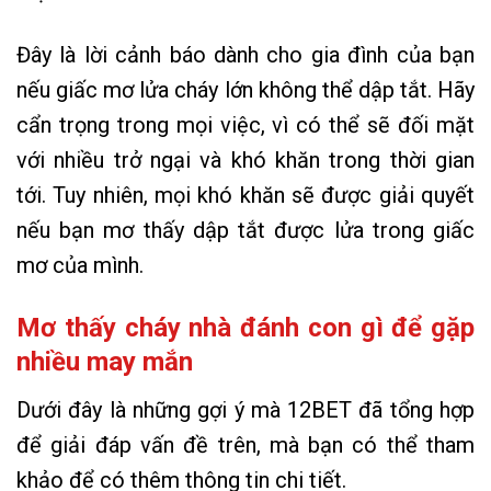
Đây là lời cảnh báo dành cho gia đình của bạn
nếu giấc mơ lửa cháy lớn không thể dập tắt. Hãy
cẩn trọng trong mọi việc, vì có thể sẽ đối mặt
với nhiều trở ngại và khó khăn trong thời gian
tới. Tuy nhiên, mọi khó khăn sẽ được giải quyết
nếu bạn mơ thấy dập tắt được lửa trong giấc
mơ của mình.
Mơ thấy cháy nhà đánh con gì để gặp
nhiều may mắn
Dưới đây là những gợi ý mà 12BET đã tổng hợp
để giải đáp vấn đề trên, mà bạn có thể tham
khảo để có thêm thông tin chi tiết.