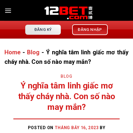
Skip
to
content
ĐĂNG KÝ
ĐĂNG NHẬP
Home
-
Blog
-
Ý nghĩa tâm linh giấc mơ thấy
cháy nhà. Con số nào may mắn?
BLOG
Ý nghĩa tâm linh giấc mơ
thấy cháy nhà. Con số nào
may mắn?
POSTED ON
THÁNG BẢY 16, 2023
BY