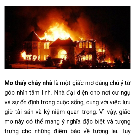
Mơ thấy cháy nhà
là một giấc mơ đáng chú ý từ
góc nhìn tâm linh. Nhà đại diện cho nơi cư ngụ
và sự ổn định trong cuộc sống, cùng với việc lưu
giữ tài sản và kỷ niệm quan trọng. Vì vậy, giấc
mơ này có thể mang ý nghĩa đặc biệt và tượng
trưng cho những điềm báo về tương lai. Tuy