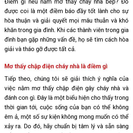
Điềm gì nếu nằm mơ thấy cháy nhà bếp? Đó
được coi là một điềm báo đầy tốt lành cho sự
hòa thuận và giải quyết mọi mâu thuẫn và khó
khăn trong gia đình. Khi các thành viên trong gia
đình bạn gặp những vấn đề, họ sẽ tìm cách hòa
giải và tháo gỡ được tất cả.
Mơ thấy chập điện cháy nhà là điềm gì
Tiếp theo, chúng tôi sẽ giải thích ý nghĩa của
việc nằm mơ thấy chập điện gây cháy nhà và
đánh con gì. Đây là một biểu hiện cho thấy trong
thời gian tới, cuộc sống của bạn có thể không
êm ả, một số sự kiện không mong muốn có thể
xảy ra. Do đó, hãy chuẩn bị tâm lý và sẵn sàng