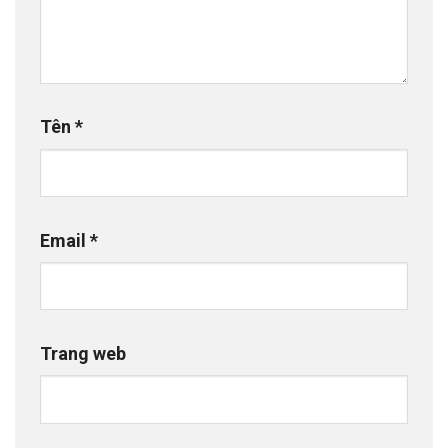
Tên
*
Email
*
Trang web